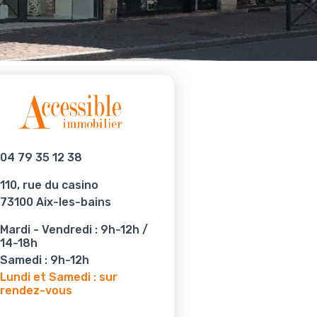
cript doit être activé
visualiser ce bloc
04 79 35 12 38
110, rue du casino
73100 Aix-les-bains
Mardi - Vendredi :
9h-12h /
14-18h
Samedi :
9h-12h
Lundi et Samedi : sur
rendez-vous