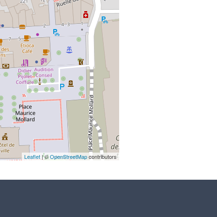
Leaflet
| ©
OpenStreetMap
contributors